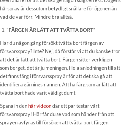
överfallare för att det ska ge någon slags effekt. Dagens
hårspray är dessutom betydligt snällare för ögonen än
vad de var förr. Mindre bra alltså.
“FÄRGEN ÄR LÄTT ATT TVÄTTA BORT”
Har du någon gång försökt tvätta bort färgen av
försvarsspray? Inte? Nej, då förstår vi att du kanske tror
att det är lätt att tvätta bort. Färgen sitter verkligen
som berget, det är ju meningen. Hela anledningen till att
det finns färg i försvarsspray är för att det ska gå att
identifiera gärningsmannen. Att ha färg som är lätt att
tvätta bort hade varit väldigt dumt.
Spana in den
här videon
där ett par testar vårt
försvarsspray! Här får du se vad som händer från att
sprayen avfyras till försöken att tvätta bort färgen.