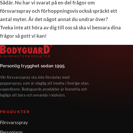
Sådär. Nu har vi svarat på en del frågor om
försvarsspray och förhoppningsvis också spräckt ett
antal myter. Är det något annat du undrar över?
Tveka inte att höra av dig till oss så ska vi besvara dina
frågor så gott vi kan!
Bodyguard Säkerhetsprodukter
S
Ä
K
E
R
H
E
T
S
P
R
O
D
U
K
T
E
R
Personlig trygghet sedan 1995.
Vår försvarsspray ska inte förväxlas med
pepparspray, som är olaglig att inneha i Sverige utan
vapenlicens. Bodyguards produkter är licensfria och
lagliga att bära och använda i nödvärn.
PRODUKTER
Försvarsspray
Personlarm