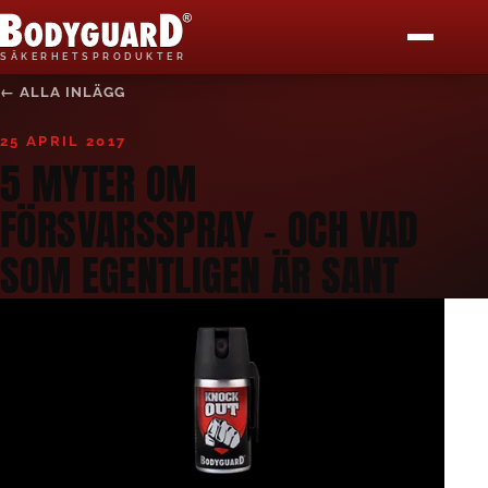
Bodyguard Säkerhetsprodukter
S
Ä
K
E
R
H
E
T
S
P
R
O
D
U
K
T
E
R
← ALLA INLÄGG
START
25 APRIL 2017
PRODUKTER
5 MYTER OM
FÖRSVARSSPRAY – OCH VAD
KÖP HÄR
SOM EGENTLIGEN ÄR SANT
BLI ÅF
MEDIA
BLOGG
KONTAKT