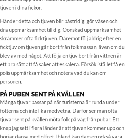
tjuven i dina fickor.
Händer detta och tjuven blir påstridig, gör väsen och
dra uppmärksamhet till dig. Oönskad uppmärksamhet
skrämmer ofta ficktjuven. Däremot följ aldrig efter en
ficktjuv om tjuven går bort från folkmassan, även om du
blev av med något. Att följa en tjuv bort från vittnen är
ett bra sätt att få saker att eskalera. Försök istället få en
polis uppmärksamhet och notera vad du kan om
personen.
PÅ PUBEN SENT PÅ KVÄLLEN
Många tjuvar passar på när turisterna är runda under
fötterna och inte lika medvetna. Därför ser man ofta
tjuvar sent på kvällen möta folk på väg från pubar. Ett
knep jag sett i flera länder är att tjuven kommer upp och
börjar dansa med offret. Ibland kan dansen också vara