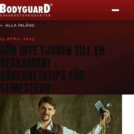
Bodyguard Säkerhetsprodukter
S
Ä
K
E
R
H
E
T
S
P
R
O
D
U
K
T
E
R
← ALLA INLÄGG
START
13 APRIL 2023
PRODUKTER
GÖR INTE TJUVEN TILL EN
RESKAMRAT –
KÖP HÄR
SÄKERHETSTIPS FÖR
BLI ÅF
SEMESTERN
MEDIA
BLOGG
KONTAKT