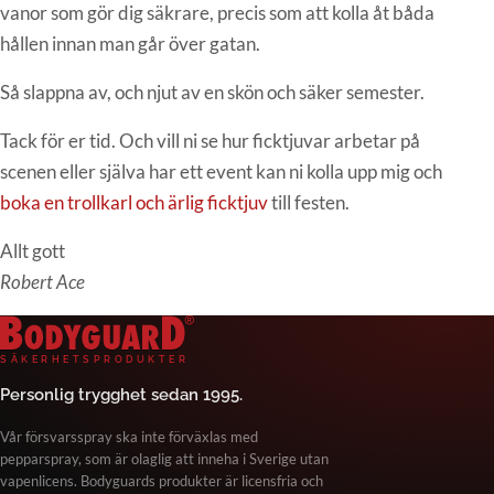
vanor som gör dig säkrare, precis som att kolla åt båda
hållen innan man går över gatan.
Så slappna av, och njut av en skön och säker semester.
Tack för er tid. Och vill ni se hur ficktjuvar arbetar på
scenen eller själva har ett event kan ni kolla upp mig och
boka en trollkarl och ärlig ficktjuv
till festen.
Allt gott
Robert Ace
Bodyguard Säkerhetsprodukter
S
Ä
K
E
R
H
E
T
S
P
R
O
D
U
K
T
E
R
Personlig trygghet sedan 1995.
Vår försvarsspray ska inte förväxlas med
pepparspray, som är olaglig att inneha i Sverige utan
vapenlicens. Bodyguards produkter är licensfria och