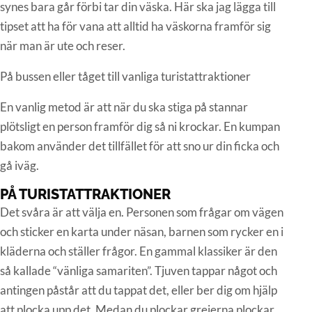
synes bara går förbi tar din väska. Här ska jag lägga till
tipset att ha för vana att alltid ha väskorna framför sig
när man är ute och reser.
På bussen eller tåget till vanliga turistattraktioner
En vanlig metod är att när du ska stiga på stannar
plötsligt en person framför dig så ni krockar. En kumpan
bakom använder det tillfället för att sno ur din ficka och
gå iväg.
PÅ TURISTATTRAKTIONER
Det svåra är att välja en. Personen som frågar om vägen
och sticker en karta under näsan, barnen som rycker en i
kläderna och ställer frågor. En gammal klassiker är den
så kallade “vänliga samariten”. Tjuven tappar något och
antingen påstår att du tappat det, eller ber dig om hjälp
att plocka upp det. Medan du plockar grejerna plockar