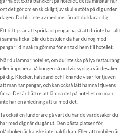
gärna ett extra bankkort på hotellet, detta minskar hur
ont det gör om en skicklig tjuv skulle stöta på dig under
dagen. Du blir inte av med mer än att du klarar dig.
Ett till tips är att sprida ut pengarna så att du inte har allt
i samma ficka. Blir du bestulen då har du nog med
pengar i din säkra gömma för en taxi hem till hotellet.
När du lämnar hotellet, om du inte ska på lyxrestaurang
eller imponera på kungen så undvik synliga värdesaker
på dig. Klockor, halsband och liknande visar för tjuven
att man har pengar, och kan också lätt hamna i tjuvens
ficka. Det är bättre att lämna det på hotellet om man
inte har en anledning att ta med det.
Ta också en funderare på vart du har de värdesaker du
har med dig när du går ut. Den bästa platsen för
plånboken är kanske inte bakfickan. Eller att mobilen är