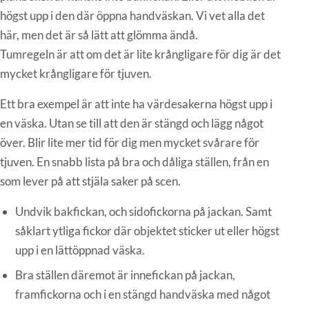
högst upp i den där öppna handväskan. Vi vet alla det
här, men det är så lätt att glömma ändå.
Tumregeln är att om det är lite krångligare för dig är det
mycket krångligare för tjuven.
Ett bra exempel är att inte ha värdesakerna högst upp i
en väska. Utan se till att den är stängd och lägg något
över. Blir lite mer tid för dig men mycket svårare för
tjuven. En snabb lista på bra och dåliga ställen, från en
som lever på att stjäla saker på scen.
Undvik bakfickan, och sidofickorna på jackan. Samt
såklart ytliga fickor där objektet sticker ut eller högst
upp i en lättöppnad väska.
Bra ställen däremot är innefickan på jackan,
framfickorna och i en stängd handväska med något