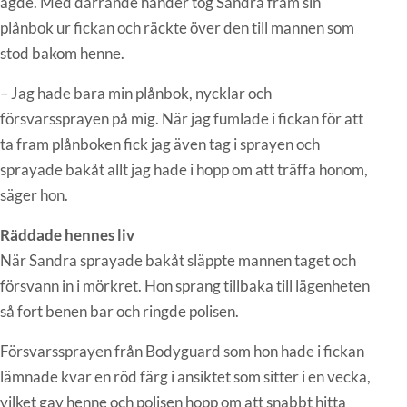
ägde. Med darrande händer tog Sandra fram sin
plånbok ur fickan och räckte över den till mannen som
stod bakom henne.
– Jag hade bara min plånbok, nycklar och
försvarssprayen på mig. När jag fumlade i fickan för att
ta fram plånboken fick jag även tag i sprayen och
sprayade bakåt allt jag hade i hopp om att träffa honom,
säger hon.
Räddade hennes liv
När Sandra sprayade bakåt släppte mannen taget och
försvann in i mörkret. Hon sprang tillbaka till lägenheten
så fort benen bar och ringde polisen.
Försvarssprayen från Bodyguard som hon hade i fickan
lämnade kvar en röd färg i ansiktet som sitter i en vecka,
vilket gav henne och polisen hopp om att snabbt hitta