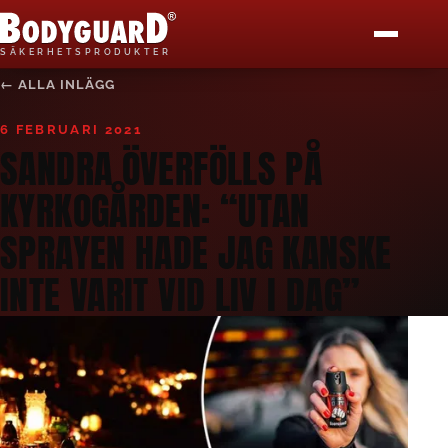
Bodyguard Säkerhetsprodukter
S
Ä
K
E
R
H
E
T
S
P
R
O
D
U
K
T
E
R
← ALLA INLÄGG
START
6 FEBRUARI 2021
PRODUKTER
SANDRA ÖVERFÖLLS PÅ
KYRKOGÅRDEN: “UTAN
KÖP HÄR
SPRAYEN HADE JAG KANSKE
BLI ÅF
INTE VARIT VID LIV I DAG”
MEDIA
BLOGG
KONTAKT