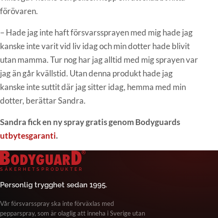
förövaren.
– Hade jag inte haft försvarssprayen med mig hade jag
kanske inte varit vid liv idag och min dotter hade blivit
utan mamma. Tur nog har jag alltid med mig sprayen var
jag än går kvällstid. Utan denna produkt hade jag
kanske inte suttit där jag sitter idag, hemma med min
dotter, berättar Sandra.
Sandra fick en ny spray gratis genom Bodyguards
utbytesgaranti
.
Bodyguard Säkerhetsprodukter
S
Ä
K
E
R
H
E
T
S
P
R
O
D
U
K
T
E
R
Personlig trygghet sedan 1995.
Vår försvarsspray ska inte förväxlas med
pepparspray, som är olaglig att inneha i Sverige utan