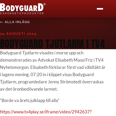
Bodyguard Säkerhetsprodukter
S
Ä
K
E
R
H
E
T
S
P
R
O
D
U
K
T
E
R
← ALLA INLÄGG
START
24 AUGUSTI 2014
PRODUKTER
BODYGUARD TJUTLARM I TV4
KÖP HÄR
Bodyguard Tjutlarm visades i morse upp och
demonstrerades av Advokat Elisabeth Massi Friz i TV4
BLI ÅF
Nyhetsmorgon. Elisabeth förklarar först vad våldtäkt är
i lagens mening. 07:20 in i klippet visas Bodyguard
MEDIA
Tjutlarm, programledare Jenny Strömstedt överraskas
av det öronbedövande larmet.
BLOGG
“Borde va årets julklapp till alla”
KONTAKT
https://www.tv4play.se/iframe/video/2942637?