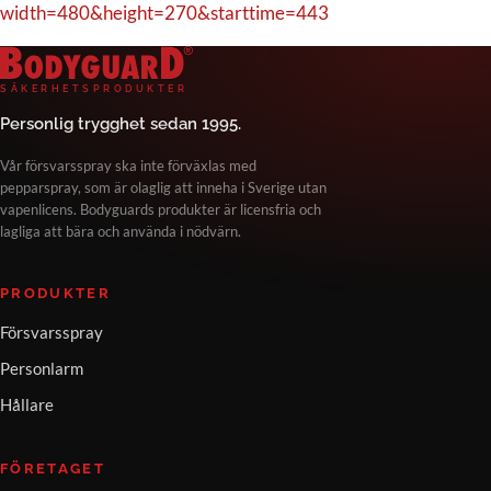
width=480&height=270&starttime=443
Bodyguard Säkerhetsprodukter
S
Ä
K
E
R
H
E
T
S
P
R
O
D
U
K
T
E
R
Personlig trygghet sedan 1995.
Vår försvarsspray ska inte förväxlas med
pepparspray, som är olaglig att inneha i Sverige utan
vapenlicens. Bodyguards produkter är licensfria och
lagliga att bära och använda i nödvärn.
PRODUKTER
Försvarsspray
Personlarm
Hållare
FÖRETAGET